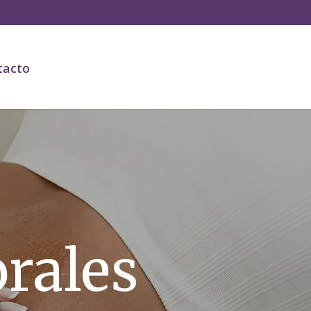
tacto
rales