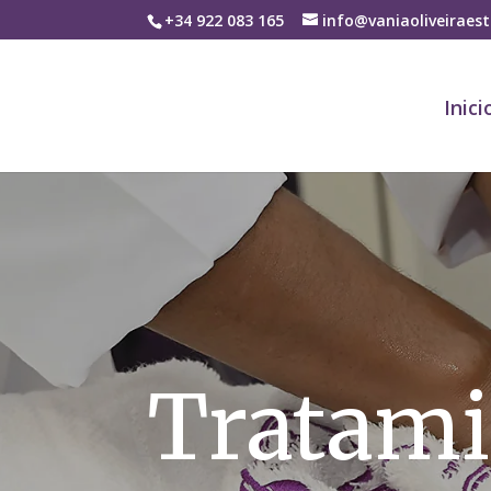
+34 922 083 165
info@vaniaoliveiraes
Inici
Tratami