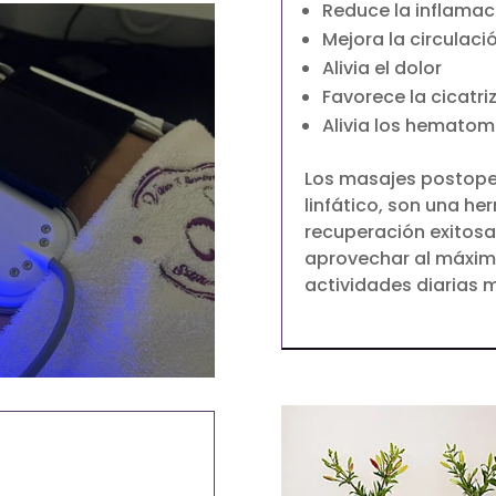
Reduce la inflamac
Mejora la circulaci
Alivia el dolor
Favorece la cicatri
Alivia los hematoma
Los masajes postoper
linfático, son una he
recuperación exitosa
aprovechar al máximo
actividades diarias 
