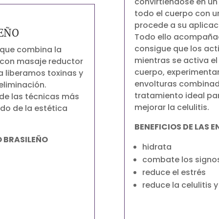
convirtiéndose en un

todo el cuerpo con un
procede a su aplicaci
LEÑO
Todo ello acompañad
consigue que los acti
 que combina la
mientras se activa el
o con masaje reductor
cuerpo, experimentan
a liberamos toxinas y
envolturas combinad
 eliminación.
tratamiento ideal pa
a de las técnicas más
mejorar la celulitis.
o de la estética
BENEFICIOS DE LAS 
O BRASILEÑO
hidrata
combate los signos
reduce el estrés
reduce la celulitis