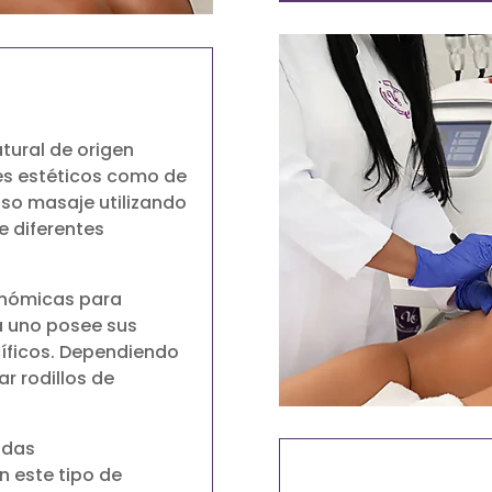

tural de origen
ines estéticos como de
oso masaje utilizando
e diferentes
onómicas para
da uno posee sus
cíficos. Dependiendo
ar rodillos de
adas
 este tipo de