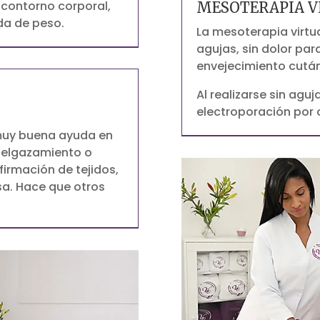
l contorno corporal,
MESOTERAPIA V
dida de peso.
La mesoterapia virtua
agujas, sin dolor para 
envejecimiento cután

Al realizarse sin agu
electroporación por
muy buena ayuda en
adelgazamiento o
irmación de tejidos,
sa. Hace que otros