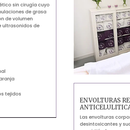
ético sin cirugía cuyo
mulaciones de grasa
ión de volumen
de ultrasonidos de
nal
naranja
os tejidos
ENVOLTURAS RE
ANTICELULITIC
Las envolturas corpo
desintoxicantes y sua